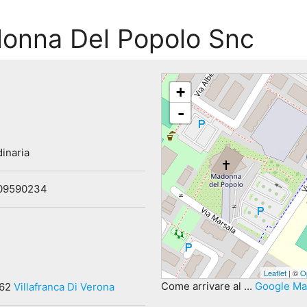
onna Del Popolo Snc
+
-
inaria
09590234
Leaflet
| ©
O
Come arrivare al ...
Google M
062
Villafranca Di Verona