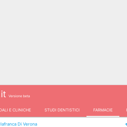
it
Versione beta
ALI E CLINICHE
STUDI DENTISTICI
FARMACIE
llafranca Di Verona