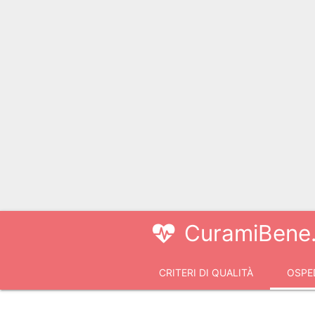
CuramiBene.
CRITERI DI QUALITÀ
OSPED
VIDEOCONSULTI