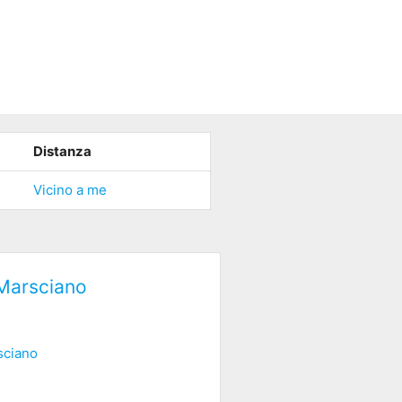
Distanza
Vicino a me
 Marsciano
sciano