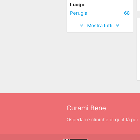
Luogo
Perugia
68
Mostra tutti
Curami Bene
Ospedali e cliniche di qualità per