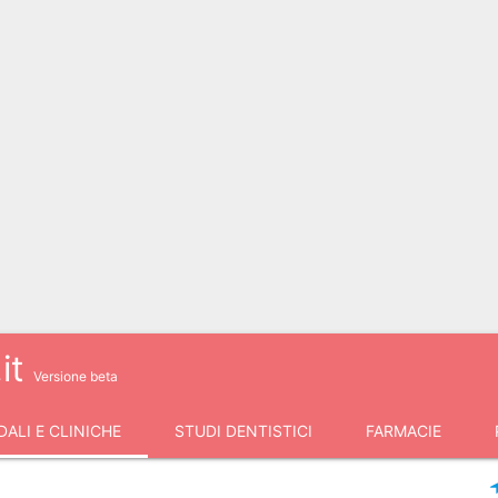
it
Versione beta
ALI E CLINICHE
STUDI DENTISTICI
FARMACIE