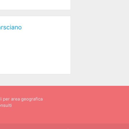
arsciano
i per area geografica
nsulti