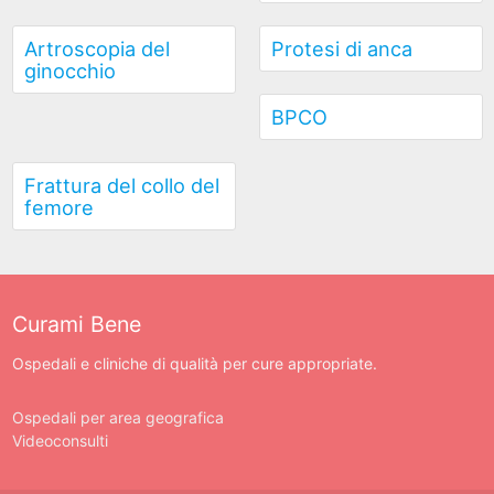
Artroscopia del
Protesi di anca
ginocchio
BPCO
Frattura del collo del
femore
Curami Bene
Ospedali e cliniche di qualità per cure appropriate.
Ospedali per area geografica
Videoconsulti