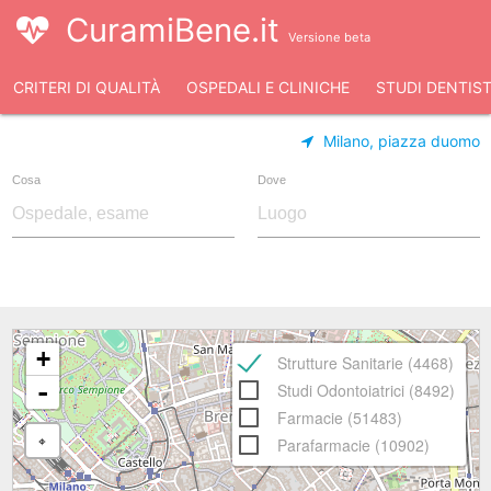
CuramiBene.it
Versione beta
CRITERI DI QUALITÀ
OSPEDALI E CLINICHE
STUDI DENTIST
Milano, piazza duomo
Cosa
Dove
+
Strutture Sanitarie (4468)
-
Studi Odontoiatrici (8492)
Farmacie (51483)
Parafarmacie (10902)