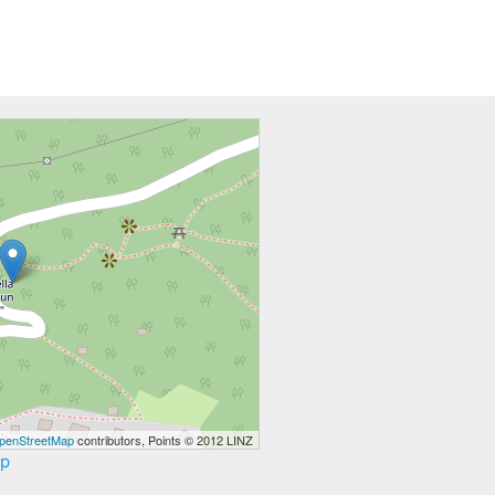
penStreetMap
contributors, Points © 2012 LINZ
ap