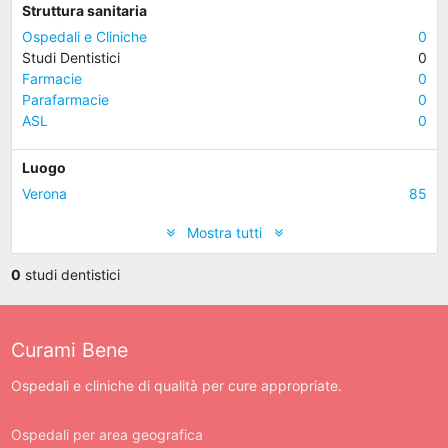
Struttura sanitaria
Ospedali e Cliniche
0
Studi Dentistici
0
Farmacie
0
Parafarmacie
0
ASL
0
Luogo
Verona
85
Mostra tutti
0
studi dentistici
Curami Bene
Ospedali e cliniche di qualità per cure appropriate.
Ospedali per area geografica