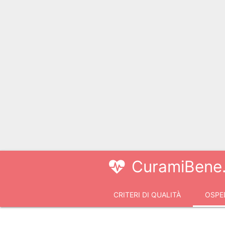
CuramiBene.
CRITERI DI QUALITÀ
OSPED
VIDEOCONSULTI