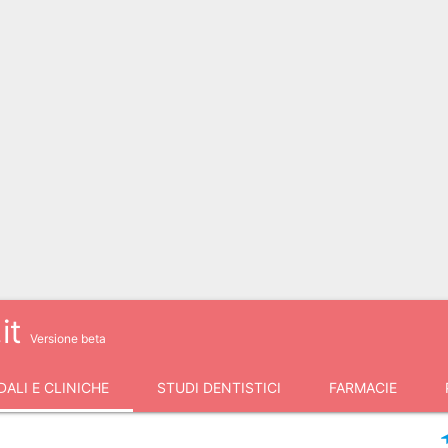
it
Versione beta
ALI E CLINICHE
STUDI DENTISTICI
FARMACIE