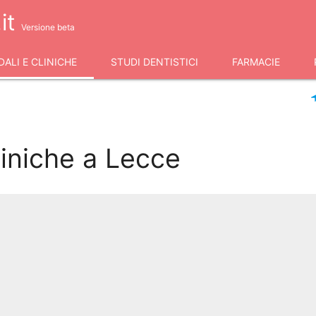
it
Versione beta
ALI E CLINICHE
STUDI DENTISTICI
FARMACIE
liniche a Lecce