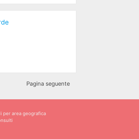
rde
Pagina seguente
i per area geografica
nsulti