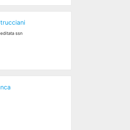
trucciani
reditata ssn
anca