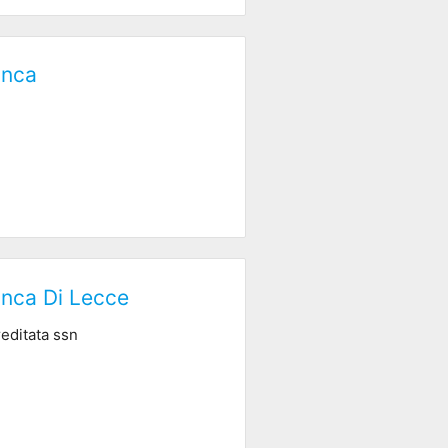
anca
anca Di Lecce
reditata ssn