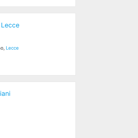
i Lecce
no,
Lecce
iani