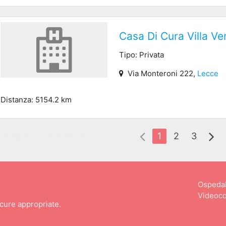
Casa Di Cura Villa Ve
Tipo: Privata
Via Monteroni 222,
Lecce
Distanza: 5154.2 km
Pagina precedente
1
2
3
Ospedal
Videoco
 cure appropriate.