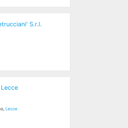
rucciani' S.r.l.
i Lecce
no,
Lecce