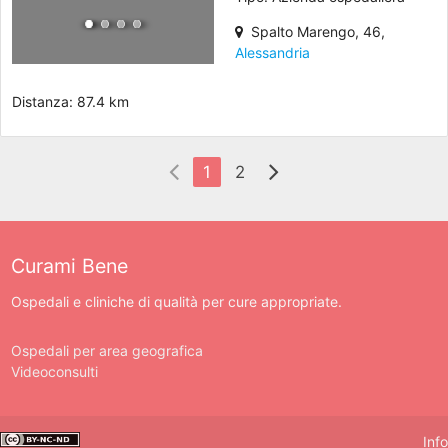
Spalto Marengo, 46,
Alessandria
Distanza: 87.4 km
1
2
Curami Bene
Ospedali e cliniche di qualità per cure appropriate.
Ospedali per area geografica
Videoconsulti
Info