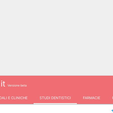
it
Versione beta
ALI E CLINICHE
STUDI DENTISTICI
FARMACIE