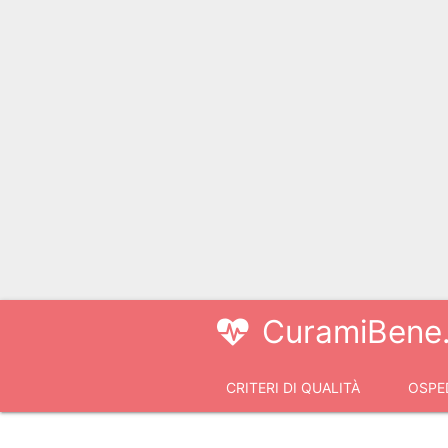
CuramiBene.
CRITERI DI QUALITÀ
OSPED
VIDEOCONSULTI