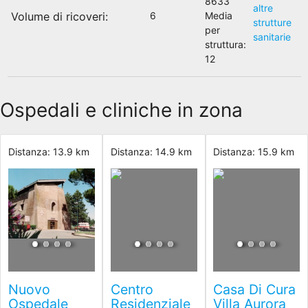
8633
altre
Volume di ricoveri:
6
Media
strutture
per
sanitarie
struttura:
12
Ospedali e cliniche in zona
Distanza: 13.9 km
Distanza: 14.9 km
Distanza: 15.9 km
Nuovo
Centro
Casa Di Cura
Ospedale
Residenziale
Villa Aurora