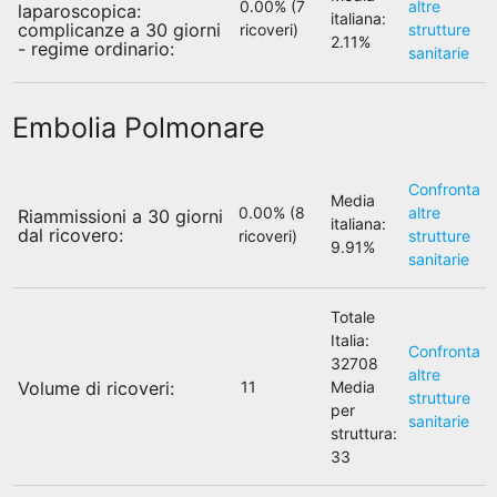
0.00% (7
altre
laparoscopica:
italiana:
complicanze a 30 giorni
ricoveri)
strutture
2.11%
- regime ordinario:
sanitarie
Embolia Polmonare
Confronta
Media
0.00% (8
altre
Riammissioni a 30 giorni
italiana:
dal ricovero:
ricoveri)
strutture
9.91%
sanitarie
Totale
Italia:
Confronta
32708
altre
Volume di ricoveri:
11
Media
strutture
per
sanitarie
struttura:
33