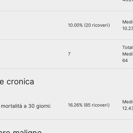
Media
10.00% (20 ricoveri)
10.2
Total
7
Media
64
le cronica
Media
16.26% (85 ricoveri)
 mortalità a 30 giorni:
12.4
ore maligno