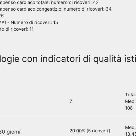
enso cardiaco totale: numero di ricoveri: 42
penso cardiaco congestizio: numero di ricoveri: 34
26
MA) - Numero di ricoveri: 15
 di ricoveri: 11
ogie con indicatori di qualità ist
Total
7
Media
108
Media
20.00% (5 ricoveri)
0 giorni:
13.4