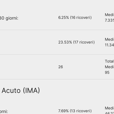
Media
6.25% (16 ricoveri)
0 giorni:
7.33
Media
23.53% (17 ricoveri)
11.3
Total
26
Media
95
o Acuto (IMA)
Media
7.69% (13 ricoveri)
rni:
46.2