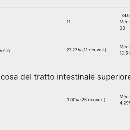
Total
11
Media
33
Media
27.27% (11 ricoveri)
overo:
10.5
cosa del tratto intestinale superior
Media
0.00% (25 ricoveri)
4.29