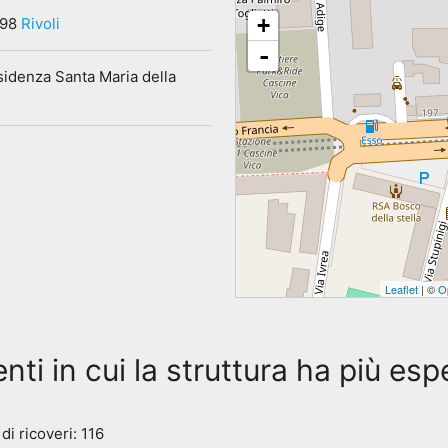
+
098
Rivoli
-
idenza Santa Maria della
Leaflet
| ©
O
enti in cui la struttura ha più es
i ricoveri: 116