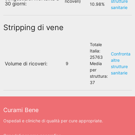
ricoveri)
strutture
30 giorni:
10.98%
sanitarie
Stripping di vene
Totale
Italia:
Confronta
25763
altre
Volume di ricoveri:
9
Media
strutture
per
sanitarie
struttura:
37
Curami Bene
Ospedali e cliniche di qualità per cure appropriate.