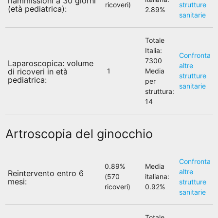
riammissioni a 30 giorni
ricoveri)
strutture
(età pediatrica):
2.89%
sanitarie
Totale
Italia:
Confronta
7300
Laparoscopica: volume
altre
di ricoveri in età
1
Media
strutture
pediatrica:
per
sanitarie
struttura:
14
Artroscopia del ginocchio
Confronta
0.89%
Media
altre
Reintervento entro 6
(570
italiana:
mesi:
strutture
ricoveri)
0.92%
sanitarie
Totale