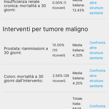
Insufficienza renale
0.00% (1
altre
italiana:
cronica: mortalità a 30
ricoveri)
strutture
giorni:
12.43%
sanitarie
Interventi per tumore maligno
Confronta
10.00%
Media
altre
Prostata: riammissioni a
(10
italiana:
30 giorni:
strutture
ricoveri)
4.32%
sanitarie
Confronta
Media
2.56% (39
altre
Colon: mortalità a 30
italiana:
giorni dall'intervento:
ricoveri)
strutture
4.20%
sanitarie
Totale
Italia:
Confronta
6649