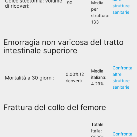
Colecistectomia: volume
90
Media
di ricoveri:
strutture
per
sanitarie
struttura:
133
Emorragia non varicosa del tratto
intestinale superiore
Confronta
Media
0.00% (2
altre
italiana:
Mortalità a 30 giorni:
ricoveri)
strutture
4.29%
sanitarie
Frattura del collo del femore
Totale
Italia:
Confronta