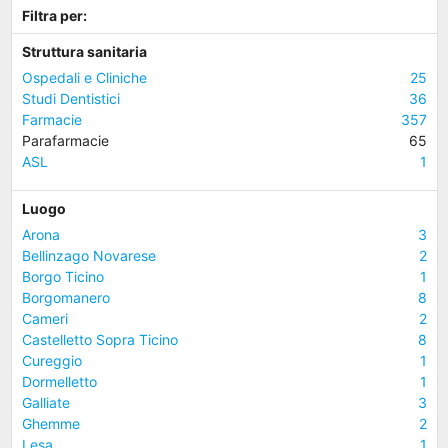
Filtra per:
Struttura sanitaria
Ospedali e Cliniche
25
Studi Dentistici
36
Farmacie
357
Parafarmacie
65
ASL
1
Luogo
Arona
3
Bellinzago Novarese
2
Borgo Ticino
1
Borgomanero
8
Cameri
2
Castelletto Sopra Ticino
8
Cureggio
1
Dormelletto
1
Galliate
3
Ghemme
2
Lesa
1