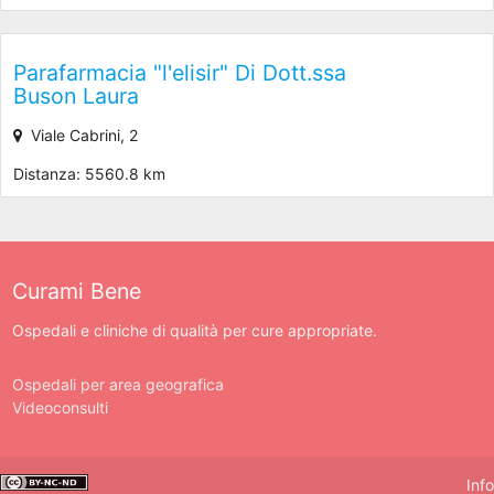
Parafarmacia "l'elisir" Di Dott.ssa
Buson Laura
Viale Cabrini, 2
Distanza: 5560.8 km
Curami Bene
Ospedali e cliniche di qualità per cure appropriate.
Ospedali per area geografica
Videoconsulti
Info