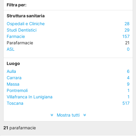
Filtra per:
Struttura sanitaria
Ospedali e Cliniche
28
Studi Dentistici
29
Farmacie
157
Parafarmacie
21
ASL
0
Luogo
Aulla
6
Carrara
4
Massa
9
Pontremoli
1
Villafranca In Lunigiana
1
Toscana
517
Mostra tutti
21
parafarmacie