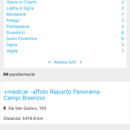
Greve In Chianti
2
Lastra A Signa
2
Montaione
1
Pelago
2
Pontassieve
2
Scandicci
6
Sesto Fiorentino
8
Signa
3
Vaglia
1
Mostra tutti
99
parafarmacie
+medical -affido Reparto Panorama
Campi Bisenzio
Via San Quirico, 165
Distanza: 5419.8 km