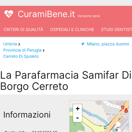
CuramiBene.it
Versione beta
CRITERI DI QUALITÀ
OSPEDALI E CLINICHE
STUDI DENTIST
Umbria
Milano, piazza duomo
Provincia di Perugia
Cerreto Di Spoleto
La Parafarmacia Samifar Di
Borgo Cerreto
+
Informazioni
-