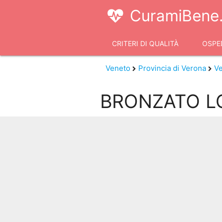
CuramiBene.
CRITERI DI QUALITÀ
OSPED
VIDEOCONSULTI
Veneto
Provincia di Verona
V
BRONZATO L