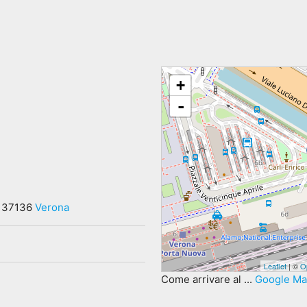
+
-
, 37136
Verona
Leaflet
| ©
O
Come arrivare al ...
Google M