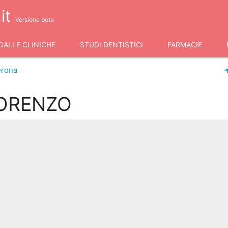
it
Versione beta
ALI E CLINICHE
STUDI DENTISTICI
FARMACIE
erona
ORENZO