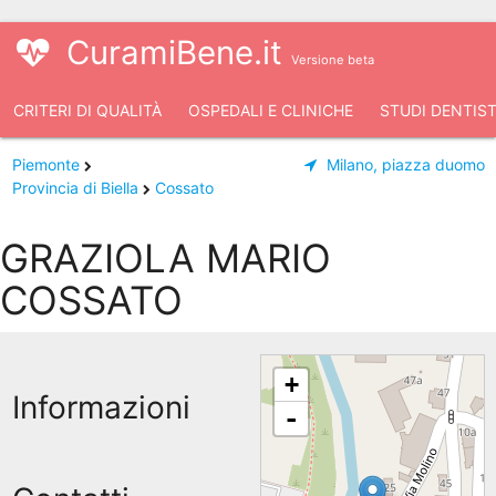
CuramiBene.it
Versione beta
CRITERI DI QUALITÀ
OSPEDALI E CLINICHE
STUDI DENTIST
Piemonte
Milano, piazza duomo
Provincia di Biella
Cossato
GRAZIOLA MARIO
COSSATO
+
Informazioni
-