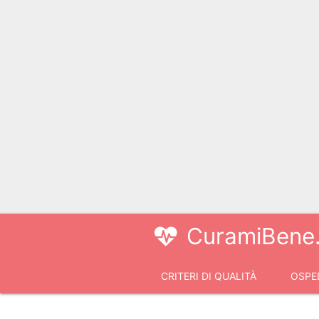
CuramiBene.
CRITERI DI QUALITÀ
OSPED
VIDEOCONSULTI