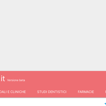
it
Versione beta
ALI E CLINICHE
STUDI DENTISTICI
FARMACIE