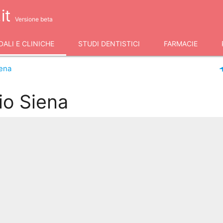
it
Versione beta
ALI E CLINICHE
STUDI DENTISTICI
FARMACIE
ena
io Siena