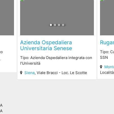
Azienda Ospedaliera
Rugan
Universitaria Senese
co
Tipo: C
SSN
Tipo: Azienda Ospedaliera integrata con
/f
l'Università
Mont
Locali
Siena
, Viale Bracci - Loc. Le Scotte
NA
NA