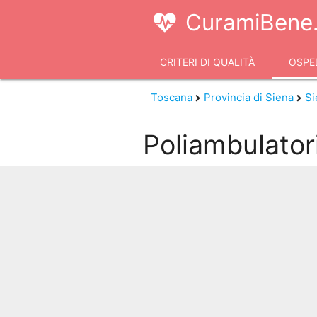
CuramiBene.
CRITERI DI QUALITÀ
OSPED
VIDEOCONSULTI
Toscana
Provincia di Siena
Si
Poliambulator