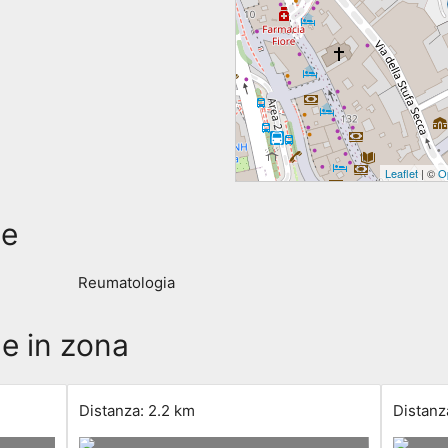
Leaflet
| ©
O
he
Reumatologia
he in zona
Distanza: 2.2 km
Distanz