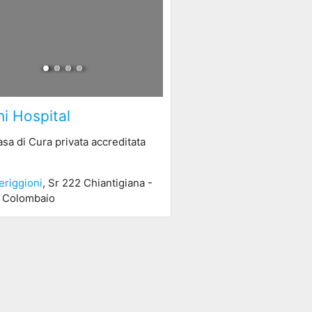
i Hospital
asa di Cura privata accreditata
eriggioni
, Sr 222 Chiantigiana -
tà Colombaio