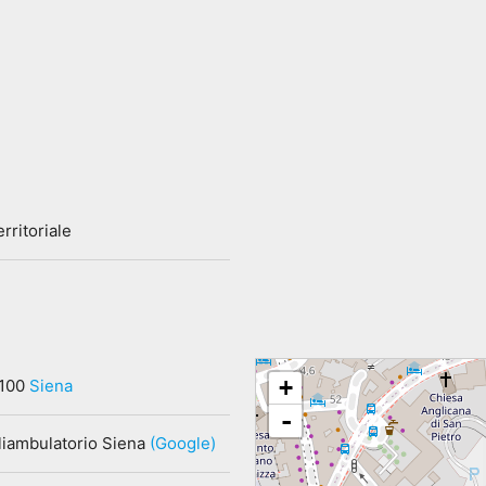
rritoriale
+
3100
Siena
-
liambulatorio Siena
(Google)