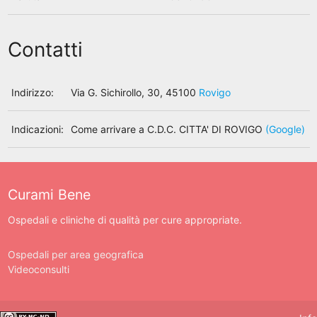
Contatti
Indirizzo:
Via G. Sichirollo, 30, 45100
Rovigo
Indicazioni:
Come arrivare a C.D.C. CITTA' DI ROVIGO
(Google)
Curami Bene
Ospedali e cliniche di qualità per cure appropriate.
Ospedali per area geografica
Videoconsulti