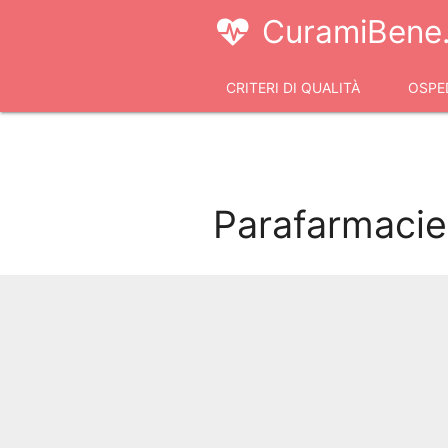
CuramiBene.
CRITERI DI QUALITÀ
OSPED
VIDEOCONSULTI
Parafarmacie