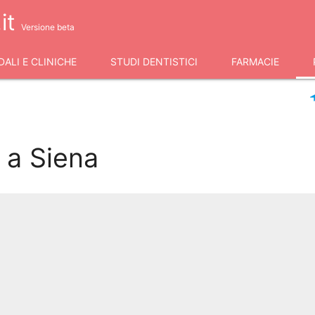
it
Versione beta
ALI E CLINICHE
STUDI DENTISTICI
FARMACIE
 a Siena