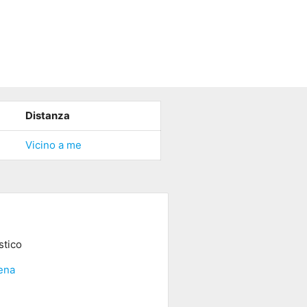
Distanza
Vicino a me
stico
ena