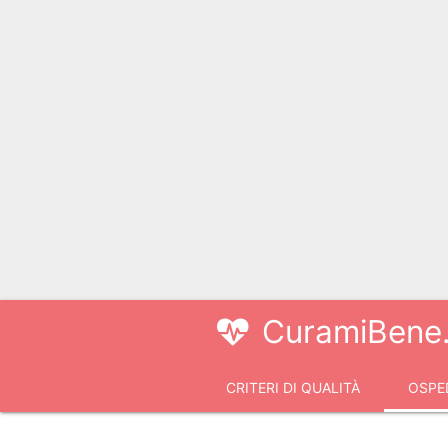
CuramiBene.
CRITERI DI QUALITÀ
OSPED
VIDEOCONSULTI