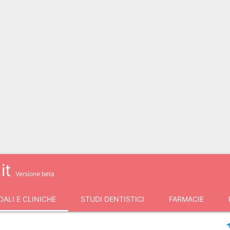
it
Versione beta
ALI E CLINICHE
STUDI DENTISTICI
FARMACIE