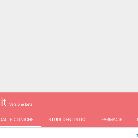
it
Versione beta
ALI E CLINICHE
STUDI DENTISTICI
FARMACIE