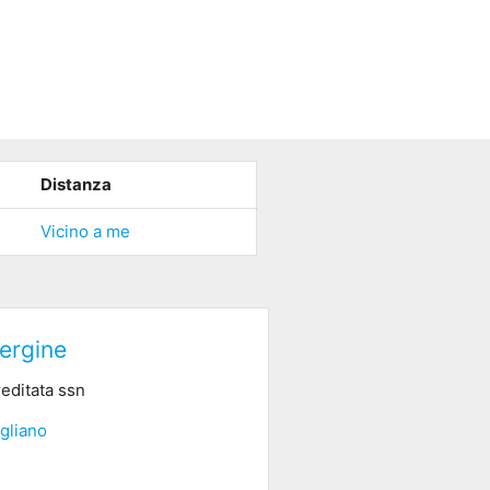
Distanza
Vicino a me
ergine
reditata ssn
gliano