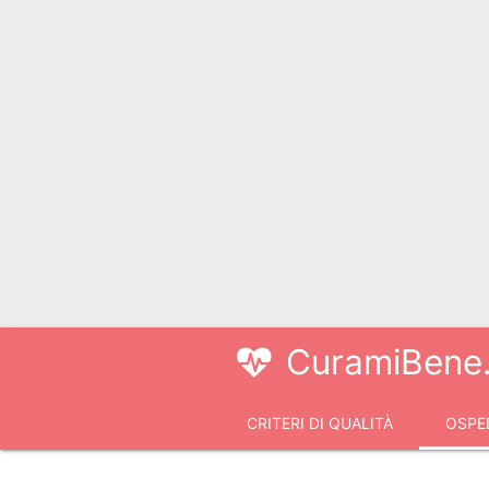
CuramiBene.
CRITERI DI QUALITÀ
OSPED
VIDEOCONSULTI