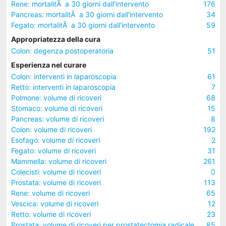
Rene: mortalitÃ a 30 giorni dall'intervento
176
Pancreas: mortalitÃ a 30 giorni dall'intervento
34
Fegato: mortalitÃ a 30 giorni dall'intervento
59
Appropriatezza della cura
Colon: degenza postoperatoria
51
Esperienza nel curare
Colon: interventi in laparoscopia
61
Retto: interventi in laparoscopia
7
Polmone: volume di ricoveri
68
Stomaco: volume di ricoveri
15
Pancreas: volume di ricoveri
8
Colon: volume di ricoveri
192
Esofago: volume di ricoveri
2
Fegato: volume di ricoveri
31
Mammella: volume di ricoveri
261
Colecisti: volume di ricoveri
0
Prostata: volume di ricoveri
113
Rene: volume di ricoveri
65
Vescica: volume di ricoveri
12
Retto: volume di ricoveri
23
Prostata: volume di ricoveri per prostatectomia radicale
85