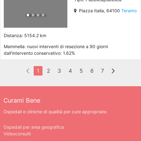
Piazza Italia, 64100
Teramo
Distanza: 5154.2 km
Mammella: nuovi interventi di resezione a 90 giorni
dall'intervento conservativo: 1.62%
1
2
3
4
5
6
7
Curami Bene
Ospedali e cliniche di qualità per cure appropriate.
Ospedali per area geografica
Videoconsulti