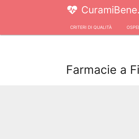
CuramiBene.
CRITERI DI QUALITÀ
OSPED
VIDEOCONSULTI
Farmacie a F