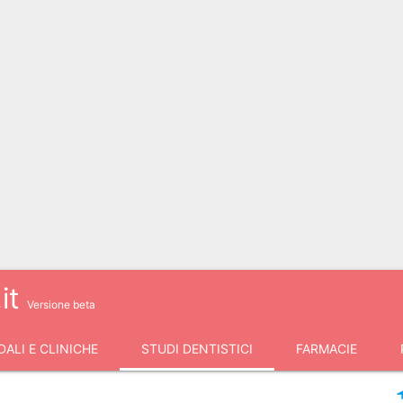
it
Versione beta
ALI E CLINICHE
STUDI DENTISTICI
FARMACIE