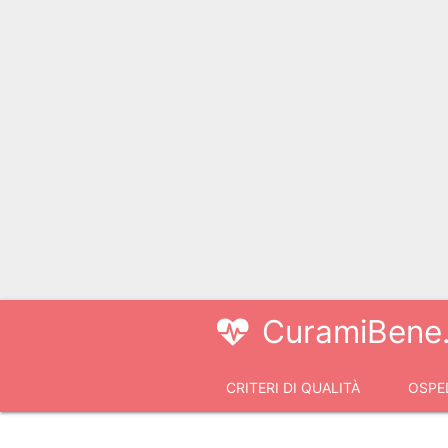
CuramiBene.
CRITERI DI QUALITÀ
OSPED
VIDEOCONSULTI