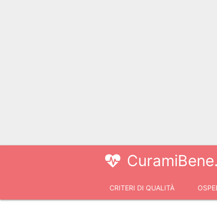
CuramiBene.
CRITERI DI QUALITÀ
OSPED
VIDEOCONSULTI