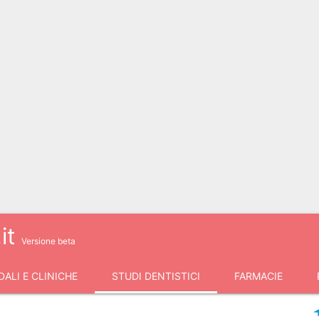
it
Versione beta
ALI E CLINICHE
STUDI DENTISTICI
FARMACIE