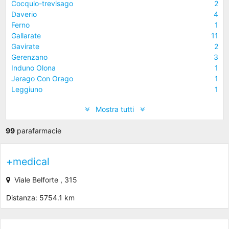
Cocquio-trevisago
2
Daverio
4
Ferno
1
Gallarate
11
Gavirate
2
Gerenzano
3
Induno Olona
1
Jerago Con Orago
1
Leggiuno
1
Mostra tutti
99
parafarmacie
+medical
Viale Belforte , 315
Distanza: 5754.1 km