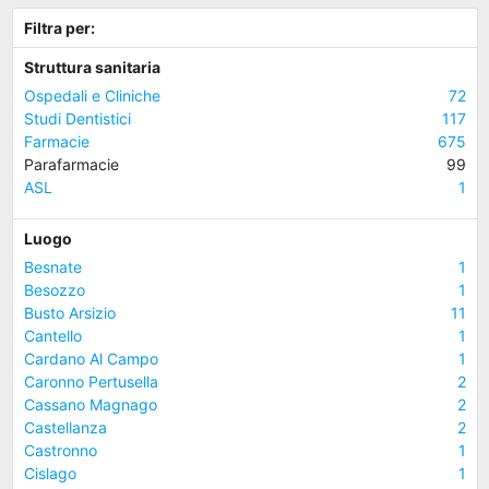
Filtra per:
Struttura sanitaria
Ospedali e Cliniche
72
Studi Dentistici
117
Farmacie
675
Parafarmacie
99
ASL
1
Luogo
Besnate
1
Besozzo
1
Busto Arsizio
11
Cantello
1
Cardano Al Campo
1
Caronno Pertusella
2
Cassano Magnago
2
Castellanza
2
Castronno
1
Cislago
1