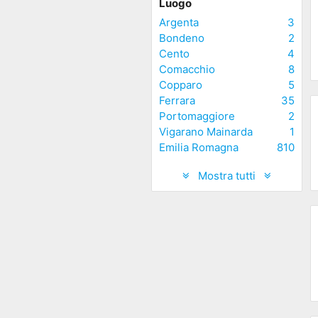
Luogo
Argenta
3
Bondeno
2
Cento
4
Comacchio
8
Copparo
5
Ferrara
35
Portomaggiore
2
Vigarano Mainarda
1
Emilia Romagna
810
Mostra tutti