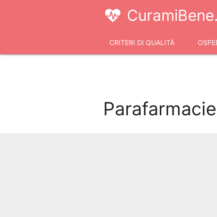
CuramiBene.
CRITERI DI QUALITÀ
OSPED
VIDEOCONSULTI
Parafarmacie 