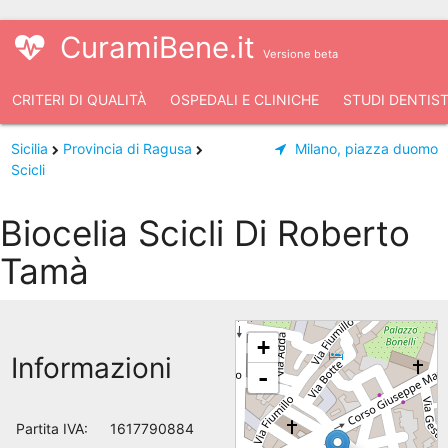
CuramiBene.it
Versione beta
CRITERI DI QUALITÀ
OSPEDALI E CLINICHE
STUDI DENTIST
Sicilia
Provincia di Ragusa
Milano, piazza duomo
Scicli
Biocelia Scicli Di Roberto
Tamà
+
Informazioni
-
Partita IVA:
1617790884