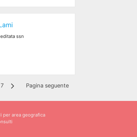
 Lami
reditata ssn
7
Pagina seguente
i per area geografica
nsulti