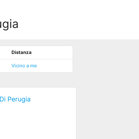
ugia
Distanza
Vicino a me
Di Perugia