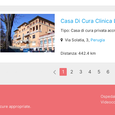
Casa Di Cura Clinica
Tipo: Casa di cura privata acc
Via Solatia, 3,
Perugia
Distanza: 442.4 km
Pagina precedente
1
2
3
4
5
6
Ospedal
Videoco
 cure appropriate.