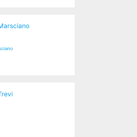
 Marsciano
sciano
Trevi