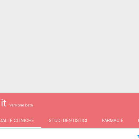
it
Versione beta
ALI E CLINICHE
STUDI DENTISTICI
FARMACIE