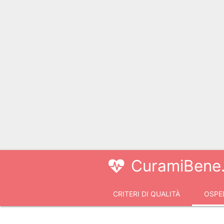
CuramiBene.
CRITERI DI QUALITÀ
OSPED
VIDEOCONSULTI