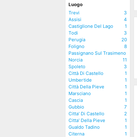
Luogo
Trevi
3
Assisi
4
Castiglione Del Lago
1
Todi
3
Perugia
20
Foligno
8
Passignano Sul Trasimeno
Norcia
1
1
Spoleto
3
Città Di Castello
1
Umbertide
1
Città Della Pieve
1
Marsciano
1
Cascia
1
Gubbio
7
Citta' Di Castello
2
Citta' Della Pieve
1
Gualdo Tadino
1
Citerna
1