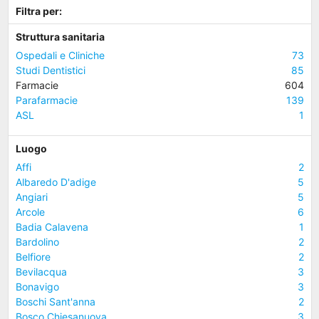
Filtra per:
Struttura sanitaria
Ospedali e Cliniche
73
Studi Dentistici
85
Farmacie
604
Parafarmacie
139
ASL
1
Luogo
Affi
2
Albaredo D'adige
5
Angiari
5
Arcole
6
Badia Calavena
1
Bardolino
2
Belfiore
2
Bevilacqua
3
Bonavigo
3
Boschi Sant'anna
2
Bosco Chiesanuova
3