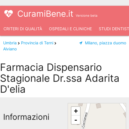
CuramiBene.it
Versione beta
CRITERI DI QUALITÀ
OSPEDALI E CLINICHE
STUDI DENTIST
Umbria
Provincia di Terni
Milano, piazza duomo
Alviano
Farmacia Dispensario
Stagionale Dr.ssa Adarita
D'elia
+
Informazioni
-