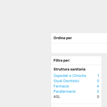
Ordina per
Filtra per:
Struttura sanitaria
Ospedali e Cliniche
1
Studi Dentistici
0
Farmacie
4
Parafarmacie
3
ASL
0